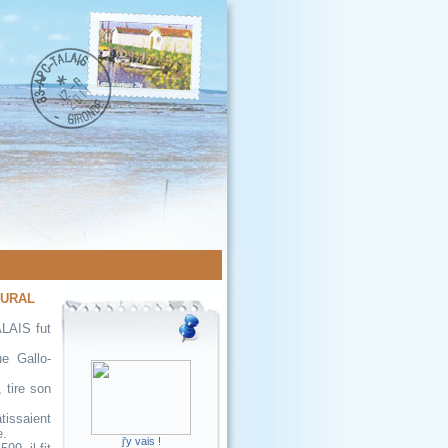
RURAL
ALAIS fut
e Gallo-
 tire son
tissaient
e.
j'y vais !