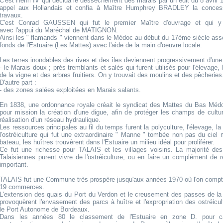
C'est Henri IV qui décida le dessèchement des marais par un édit du 8 avril 159
appel aux Hollandais et confia à Maître Humphrey BRADLEY la conces
travaux.
C'est Conrad GAUSSEN qui fut le premier Maître d'ouvrage et qui y t
avec l'appui du Maréchal de MATIGNON.
Ainsi les " flamands " viennent dans le Médoc au début du 17ème siècle ass
fonds de l'Estuaire (Les Mattes) avec l'aide de la main d'oeuvre locale.
Les terres inondables des rives et des îles deviennent progressivement d'une 
- le Marais doux ; prés tremblants et salés qui furent utilisés pour l'élevage, 
de la vigne et des arbres fruitiers. On y trouvait des moulins et des pêcheries
D'autre part :
- des zones salées exploitées en Marais salants.
En 1838, une ordonnance royale créait le syndicat des Mattes du Bas Méd
pour mission la création d'une digue, afin de protéger les champs de cultur
réalisation d'un réseau hydraulique.
Les ressources principales au fil du temps furent la polyculture, l'élevage, la
l'ostréiculture qui fut une extraordinaire " Manne " tombée non pas du ciel 
bateau, les huîtres trouvèrent dans l'Estuaire un milieu idéal pour proliférer.
Ce fut une richesse pour TALAIS et les villages voisins. La majorité des
Talaisiennes purent vivre de l'ostréiculture, ou en faire un complément de 
important.
TALAIS fut une Commune très prospère jusqu'aux années 1970 où l'on compt
19 commerces.
L'extension des quais du Port du Verdon et le creusement des passes de la
provoquèrent l'envasement des parcs à huître et l'expropriation des ostréicul
le Port Autonome de Bordeaux.
Dans les années 80 le classement de l'Estuaire en zone D. pour 