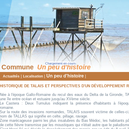
Chargement en cours
Commune
Un peu d'histoire
Un peu d'histoire
|
|
|
Actualités
Localisation
HISTORIQUE DE TALAIS
ET PE
RSPECTIVES
D'UN DÉVELOPPEMENT 
Née à l'époque Gallo-Romaine du recul des eaux du Delta de la Gironde, T
une île entre océan et estuaire jusqu'au XVème siècle.
Le Castera : Deux Tumulus indiquent la présence d'habitants à l'époqu
romaine.
Sur la route des invasions normandes, TALAIS souvent victime de celles-ci,
nom de TALLAS qui signifie en celte, pillage, ravage.
Zone marécageuse parmi les plus insalubres du Bas Médoc, les habitants pâ
de cette fièvre transmise par les moustiques qui n'était autre que le paludism