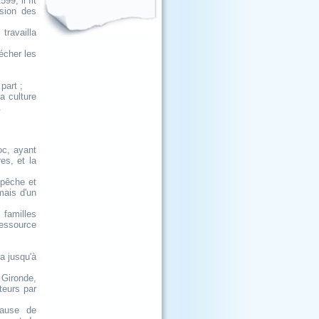
9, il fit
sion des
ravailla
écher les
part ;
la culture
.
oc, ayant
es, et la
 pêche et
mais d'un
 familles
ressource
a jusqu'à
 Gironde,
teurs par
cause de