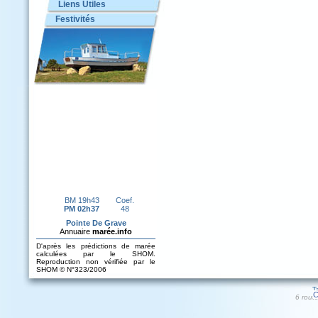
Liens Utiles
Festivités
T
C
6 rout