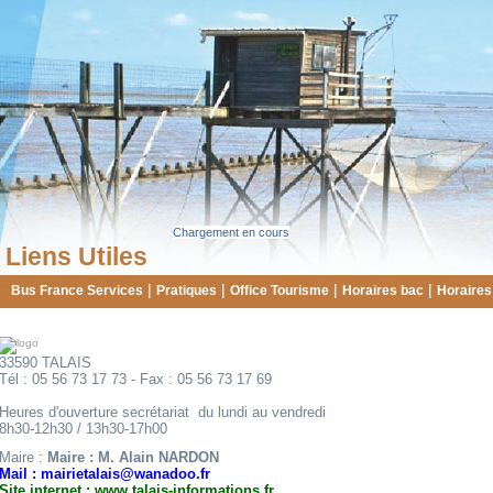
Chargement en cours
Liens Utiles
|
|
|
|
Bus France Services
Pratiques
Office Tourisme
Horaires bac
Horaires
33590 TALAIS
Tél : 05 56 73 17 73 - Fax : 05 56 73 17 69
Heures d'ouverture secrétariat du lundi au vendredi
8h30-12h30 / 13h30-17h00
Maire :
Maire : M. Alain NARDON
Mail : mairietalais@wanadoo.fr
Site internet : www.talais-informations.fr