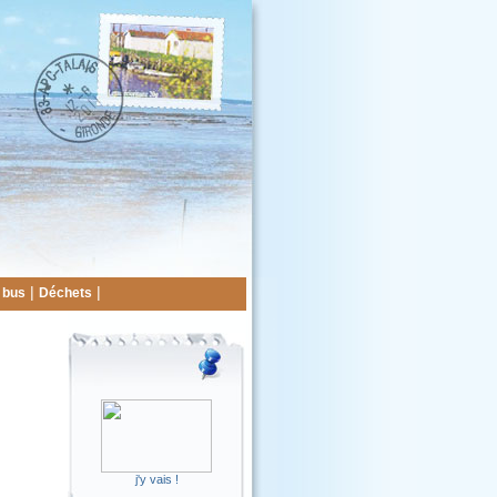
|
|
 bus
Déchets
j'y vais !