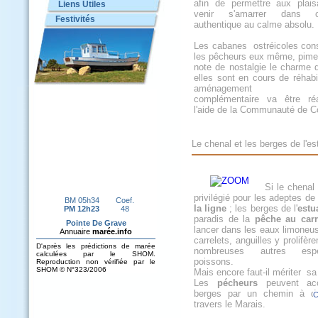
afin de permettre aux plais
Liens Utiles
venir s'amarrer dans 
Festivités
authentique au calme absolu.
Les cabanes ostréicoles cons
les pêcheurs eux même, pime
note de nostalgie le charme d
elles sont en cours de réhabil
aménagement tour
complémentaire va être ré
l'aide de la Communauté de 
Le chenal et les berges de l'es
Si le chenal 
privilégié pour les adeptes de
la ligne
; les berges de l'
estu
paradis de la
pêche au carr
lancer dans les eaux limoneu
carrelets, anguilles y prolifèr
nombreuses autres es
poissons.
Mais encore faut-il mériter sa
Les
pécheurs
peuvent ac
berges par un chemin à dé
C
travers le Marais.