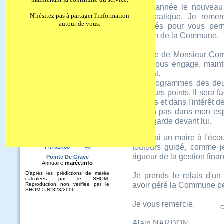
Liens Utiles
Cette année le nouveau
Festivités
N'hésitez pas à partager l'information
démocratique. Je remer
autour de vous.
engagés pour vous perme
gestion de la Commune.
La liste de Monsieur Corr
cela nous engage, maint
résultat.
Les programmes des deux
plusieurs points. Il sera 
de tous et dans l'intérêt de
Il n'y a pas dans mon esp
qui regarde devant lui.
Je serai un maire à l'éco
toujours guidé, comme je
rigueur de la gestion fina
Je prends le relais d'u
avoir géré la Commune p
Je vous remercie.
C
Alain NARDON