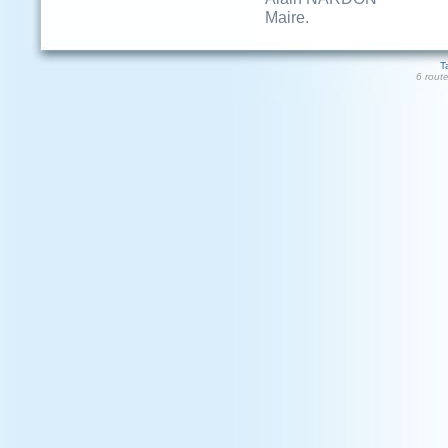
Maire.
T
6 rout