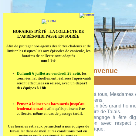
HORAIRES D'ÉTÉ : LA COLLECTE DE
L'APRÈS-MIDI PASSE EN SOIRÉE
Afin de protéger nos agents des fortes chaleurs et de
limiter les risques liés aux épisodes de canicule, les
horaires de collecte sont adaptés
tout l'été
.
Bienvenue
Du lundi 6 juillet au vendredi 28 août
, les
tournées habituellement réalisées l'après-midi
seront effectuées
en soirée
, avec un
départ
des équipes à 18h
.
Merci à tous, Mesdames e
Talaisiens.
Bienvenue
Pensez à laisser vos bacs sortis jusqu'au
C'est un très grand honn
Commune
lendemain matin
,
afin qu'ils puissent être
de Maire de Talais.
Services
collectés, même en cas de passage tardif.
Je m'engage à être dig
Vie Communale
fonction avec respect
Tourisme
Ces horaires estivaux permettent à nos équipes de
république.
travailler dans de meilleures conditions tout en
Mairie Virtuelle
maintenant la continuité du service.