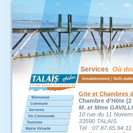
Services
Où do
|
Assainissement
Tarifs publ
Gite et Chambres d
Bienvenue
Chambre d’Hôte (2
Commune
M. et Mme GAVILLO
Services
10 rue du 11 Novem
Vie Communale
33590 TALAIS
Tourisme
Tél : 07.87.65.94.11
Mairie Virtuelle