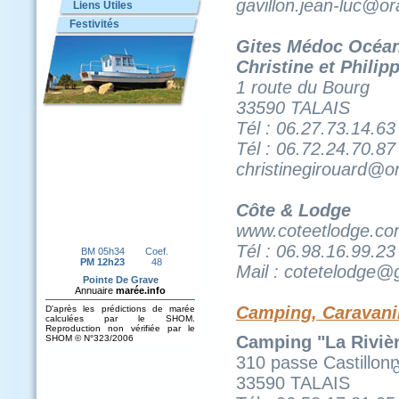
gavillon.jean-luc@or
Liens Utiles
Festivités
Gites Médoc Océa
Christine et Phil
1 route du Bourg
33590 TALAIS
Tél : 06.27.73.14.63
Tél : 06.72.24.70.87
christinegirouard@o
Côte & Lodge
www.coteetlodge.c
Tél : 06.98.16.99.23
Mail : cotetelodge@
Camping, Caravan
Camping "La Riviè
310 passe Castillonn
C
33590 TALAIS