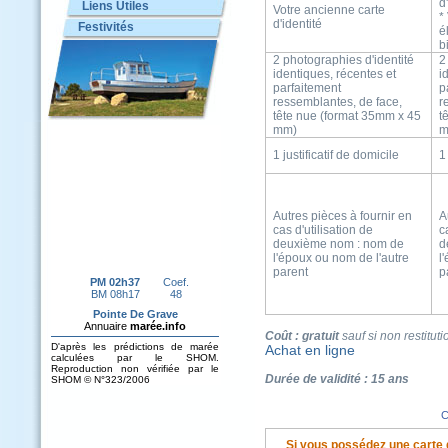
d
Liens Utiles
Votre ancienne carte
*
d'identité
Festivités
é
b
2 photographies d'identité
2
identiques, récentes et
i
parfaitement
p
ressemblantes, de face,
r
tête nue (format 35mm x
45
t
mm
)
1 justificatif de domicile
1
Autres pièces à fournir en
A
cas d'utilisation de
c
deuxième nom : nom de
d
l'époux ou nom de l'autre
l
parent
p
Coût : gratuit
sauf
si non restitut
Achat en ligne
Durée de validité : 15 ans
C
Si vous possédez une carte d