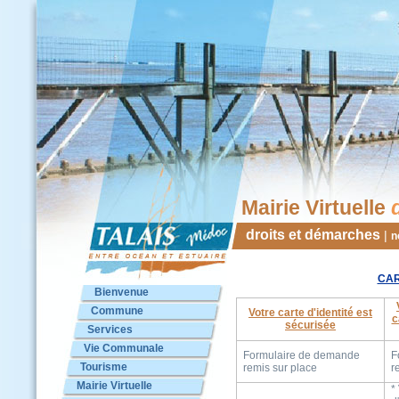
Mairie Virtuelle
droits et démarches
|
n
CAR
Bienvenue
Commune
Votre carte d'identité est
c
sécurisée
Services
Vie Communale
Formulaire de demande
F
Tourisme
remis sur place
r
Mairie Virtuelle
*